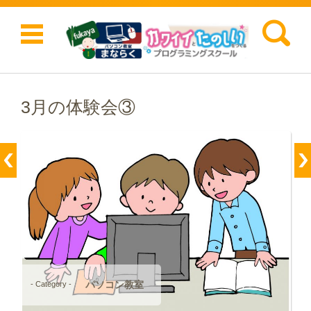
検索:
コンテンツに移動
3月の体験会③
パソコン教室
- Category -