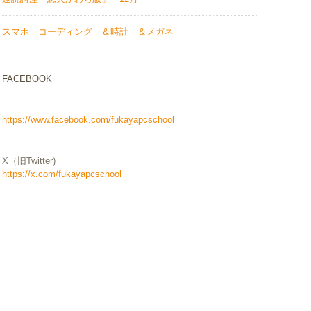
スマホ コーディング ＆時計 ＆メガネ
FACEBOOK
https://www.facebook.com/fukayapcschool
X（旧Twitter)
https://x.com/fukayapcschool