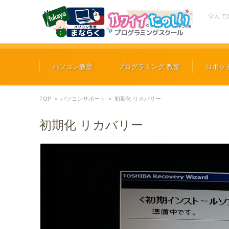
学んで
コンテンツに移動
パソコン教室
プログラミング 教室
ロボッ
TOP
>
パソコンサポート
>
初期化 リカバリー
初期化 リカバリー