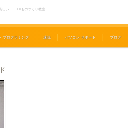
楽しい ＩＴ×ものづくり教室
ト プログラミング
速読
パソコン サポート
ブログ
ド