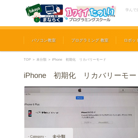
学んで
コンテンツに移動
パソコン教室
プログラミング 教室
ロボッ
TOP
>
未分類
>
iPhone 初期化 リカバリーモード
iPhone 初期化 リカバリーモー
未分類
- Category -